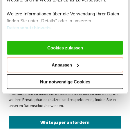
Telefonnummer
Weitere Informationen über die Verwendung Ihrer Daten
finden Sie unter „Details‟ oder in unserem
Unternehmensname
Datenschutzhinweis
.
Cookies zulassen
Position
Anpassen
Ich stimme zu, E-Mail Benachrichtigungen von TA
Triumph-Adler GmbH zu erhalten.
*
Nur notwendige Cookies
Sie können Ihre Einwilligung jederzeit widerrufen. Weitere
Informationen zu unserem Datenschutzverfahren und dazu, wie
wir Ihre Privatsphäre schützen und respektieren, finden Sie in
unseren
Datenschutzhinweisen
.