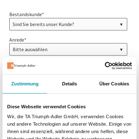
Bestandskunde
*
Anrede
*
Vorname
*
Zustimmung
Details
Über Cookies
Nachname
*
Diese Webseite verwendet Cookies
Berufliche E-Mail Adresse
*
Wir, die TA Triumph-Adler GmbH, verwenden Cookies
und andere Technologien auf unserer Website. Einige von
ihnen sind essenziell, während andere uns helfen, diese
Website und Ihr Website-Erlebnis zu verbessern.